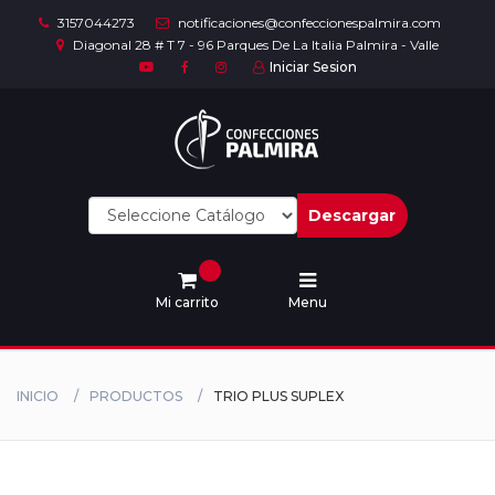
3157044273
notificaciones@confeccionespalmira.com
Diagonal 28 # T 7 - 96 Parques De La Italia Palmira - Valle
Iniciar Sesion
Inicio
Mi
cuenta
Descargar
Contacto
Mi carrito
Menu
INICIO
PRODUCTOS
TRIO PLUS SUPLEX