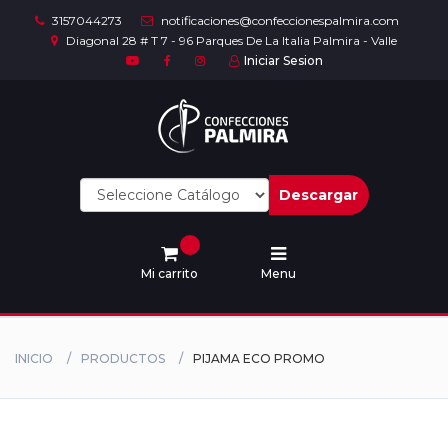
3157044273
notificaciones@confeccionespalmira.com
Diagonal 28 # T 7 - 96 Parques De La Italia Palmira - Valle
Iniciar Sesion
Inicio
Mi
cuenta
Descargar
Contacto
Mi carrito
Menu
INICIO
PRODUCTOS
PIJAMA ECO PROMO